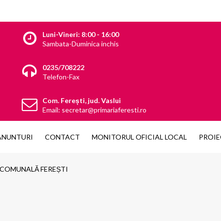
Luni-Vineri: 8:00 - 16:00
Sambata-Duminica inchis
0235/708222
Telefon-Fax
Com. Ferești, jud. Vaslui
Email: secretar@primariaferesti.ro
ANUNTURI
CONTACT
MONITORUL OFICIAL LOCAL
PROIE
 COMUNALĂ FEREȘTI