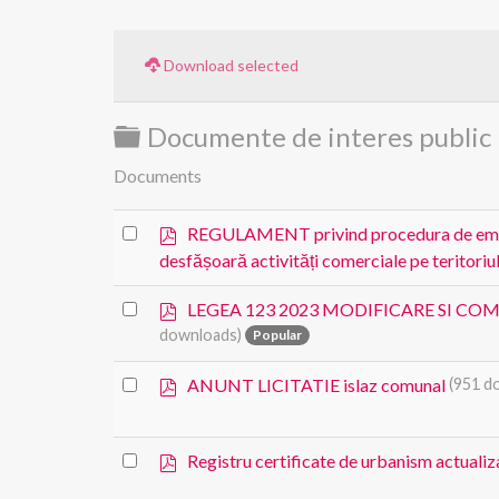
Download selected
Folder
Documente de interes public
Documents
p
Select
REGULAMENT privind procedura de emitere
d
an
desfășoară activități comerciale pe teritoriul
f
item
p
Select
LEGEA 123 2023 MODIFICARE SI CO
d
an
downloads)
Popular
f
item
p
Select
ANUNT LICITATIE islaz comunal
(951 d
d
an
f
item
p
Select
Registru certificate de urbanism actualiz
d
an