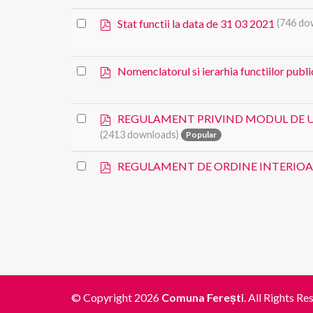
f
item
p
Select
Stat functii la data de 31 03 2021
(746 do
d
an
f
item
p
Select
Nomenclatorul si ierarhia functiilor publi
d
an
f
item
p
Select
REGULAMENT PRIVIND MODUL DE U
d
an
(2413 downloads)
Popular
f
item
p
Select
REGULAMENT DE ORDINE INTERIO
d
an
f
item
© Copyright 2026
Comuna Ferești
. All Rights Re